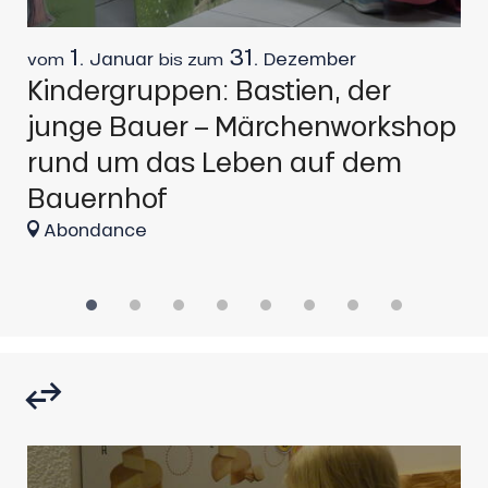
1.
31.
Januar
Dezember
vom
bis zum
v
Kindergruppen: Bastien, der
K
junge Bauer – Märchenworkshop
d
rund um das Leben auf dem
K
Bauernhof
Abondance