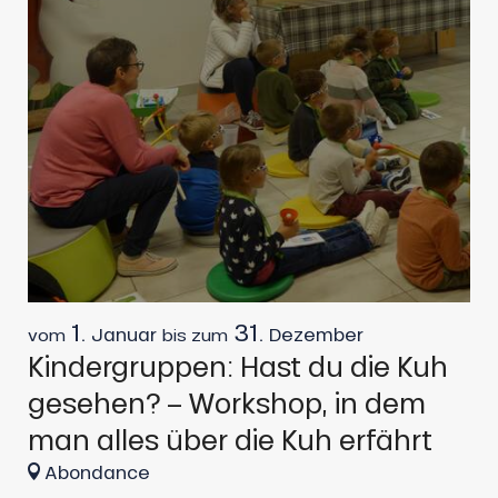
1.
31.
Januar
Dezember
vom
bis zum
v
Kindergruppen: Hast du die Kuh
K
gesehen? – Workshop, in dem
F
man alles über die Kuh erfährt
Abondance