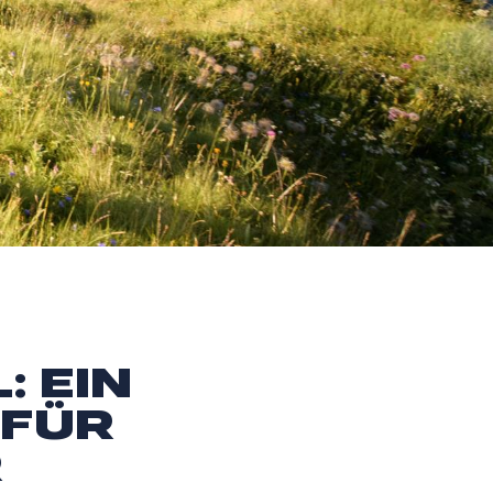
: EIN
 FÜR
R