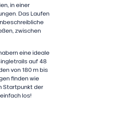
en, in einer
ungen. Das Laufen
 unbeschreibliche
nießen, zwischen
bhabern eine ideale
ngletrails auf 48
den von 180 m bis
gen finden wie
m Startpunkt der
einfach los!
AUX FAVORIS