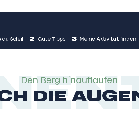
2
3
 du Soleil
Gute Tipps
Meine Aktivität finden
ENT
Den Berg hinauflaufen
SICH DIE AUGE