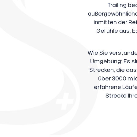
Trailing be
außergewöhnliche
inmitten der Rei
Gefühle aus. Es
Wie Sie verstanden
Umgebung: Es sin
Strecken, die da
über 3000 m k
erfahrene Läufe
sonpauschale
Strecke Ihr
endliche
an
gebot
e,
sonpauschale