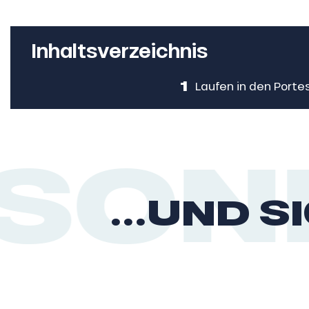
Jahre
,
schale Glisse
Inhaltsverzeichnis
e Monday
1
Laufen in den Portes
bu Pass
n
sh Sales
SONN
son
...UND 
h