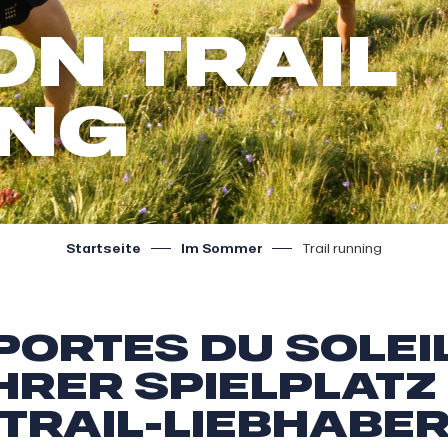
ON TRAIL
ING
Startseite
Im Sommer
Trail running
PORTES DU SOLEIL
RER SPIELPLATZ
TRAIL-LIEBHABE