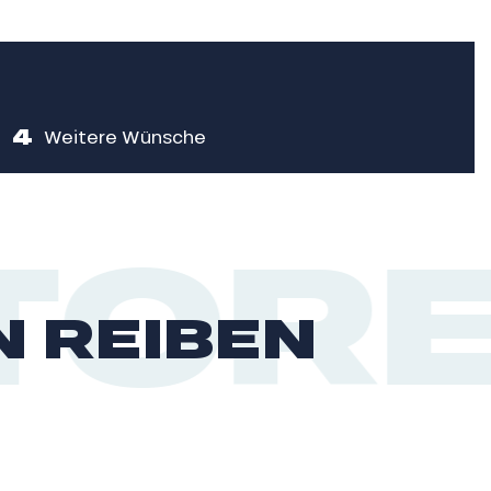
4
Weitere Wünsche
ORE
N REIBEN