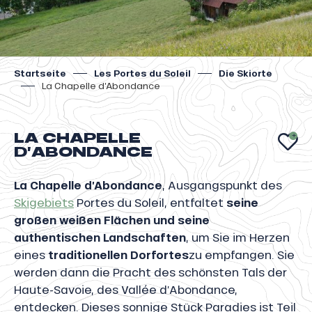
Startseite
Les Portes du Soleil
Die Skiorte
La Chapelle d’Abondance
LA CHAPELLE
AJ
D’ABONDANCE
La Chapelle d’Abondance
, Ausgangspunkt des
Skigebiets
Portes du Soleil, entfaltet
seine
großen weißen Flächen und seine
authentischen Landschaften
, um Sie im Herzen
eines
traditionellen Dorfortes
zu empfangen. Sie
werden dann die Pracht des schönsten Tals der
Haute-Savoie, des Vallée d’Abondance,
entdecken. Dieses sonnige Stück Paradies ist Teil