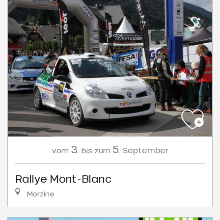
3.
5.
September
vom
bis zum
Rallye Mont-Blanc
Morzine