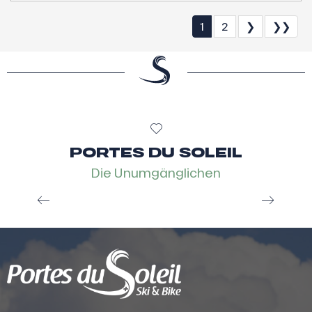
1
2
❯
❯❯
PORTES DU SOLEIL
Pass’Portes du Soleil
Die Unumgänglichen
Der Pass’Portes du Soleil ist eine Einladung, das
Gebiet der Portes du Soleil auf verschiedenen
Tageswanderungen zu entdecken:
Mountainbike, eMountainbike, Wandern und...
Mehr erfahren