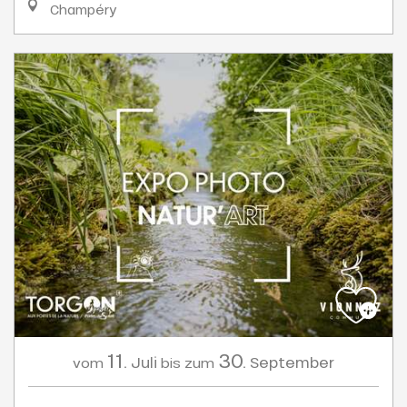
Champéry
11.
30.
Juli
September
vom
bis zum