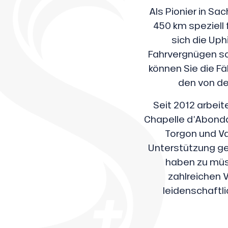
Als Pionier in Sa
450 km speziell 
sich die Uph
Fahrvergnügen so
können Sie die Fä
den von de
Seit 2012 arbeit
Chapelle d’Abondan
Torgon und Va
Unterstützung ge
sonpauschale
haben zu müss
endliche
zahlreichen 
leidenschaftli
an
gebot
e,
sonpauschale