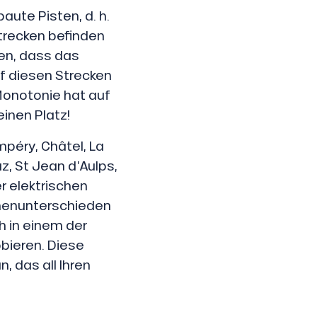
aute Pisten, d. h.
Strecken befinden
den, dass das
f diesen Strecken
 Monotonie hat auf
inen Platz!
mpéry, Châtel, La
z, St Jean d’Aulps,
r elektrischen
öhenunterschieden
h in einem der
bieren. Diese
, das all Ihren