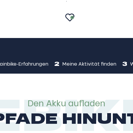
AJOUTER 
2
3
ainbike-Erfahrungen
Meine Aktivität finden
W
BIK
Den Akku aufladen
E PFADE HIN