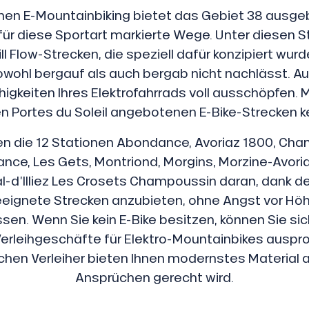
chen E-Mountainbiking bietet das Gebiet 38 ausgeb
für diese Sportart markierte Wege. Unter diesen 
ill Flow-Strecken, die speziell dafür konzipiert wur
wohl bergauf als auch bergab nicht nachlässt. Au
higkeiten Ihres Elektrofahrrads voll ausschöpfen.
n Portes du Soleil angebotenen E-Bike-Strecken ke
en die 12 Stationen Abondance, Avoriaz 1800, Cha
ce, Les Gets, Montriond, Morgins, Morzine-Avoria
l-d’Illiez Les Crosets Champoussin daran, dank de
eignete Strecken anzubieten, ohne Angst vor H
en. Wenn Sie kein E-Bike besitzen, können Sie sic
Verleihgeschäfte für Elektro-Mountainbikes auspro
chen Verleiher bieten Ihnen modernstes Material an
Ansprüchen gerecht wird.
.