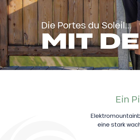
Die Portes du Soleil...
MIT DE
Ein P
Elektromountainbik
l
eine stark wach