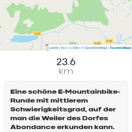
Leaflet
|
Esri
|
© IGN
|
© OpenStreetMap
|
TouristicMaps
23.6
km
Eine schöne E-Mountainbike-
Runde mit mittlerem
Schwierigkeitsgrad, auf der
man die Weiler des Dorfes
Abondance erkunden kann.