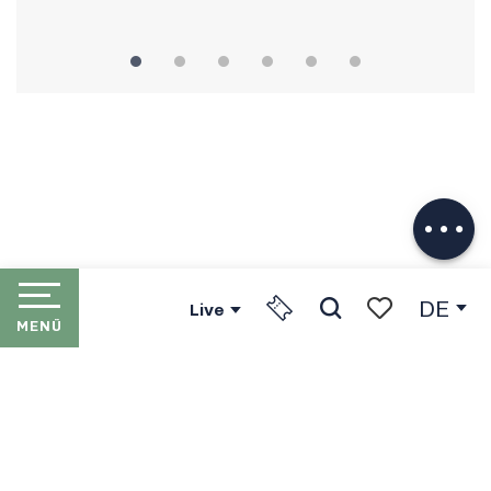
Beschreibung
Herunterladen
Service
Versorger
DE
Live
MENÜ
Suche
Voir les favori
STARTSEITE
LES PORTES DU SOLEIL