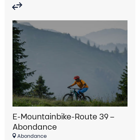
E-Mountainbike-Route 39 –
E-
Abondance
Ch
Abondance
La