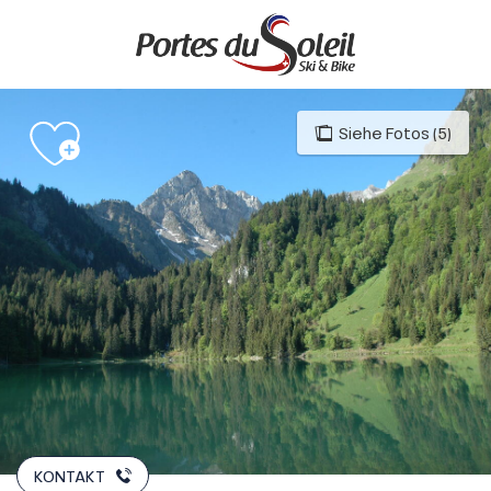
Aller
au
contenu
principal
Siehe Fotos (5)
KONTAKT