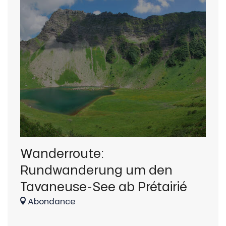
Wanderroute:
Wa
Rundwanderung um den
Ru
Tavaneuse-See ab Prétairié
de
Ta
Abondance
A