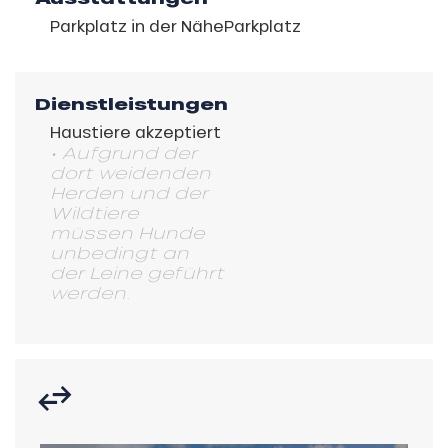
Parkplatz in der Nähe
Parkplatz
Dienstleistungen
Haustiere akzeptiert
• Aufgrund der
dort weidenden
Herden und der
Wildtiere
müssen Hunde
unbedingt an
der Leine geführt
werden.