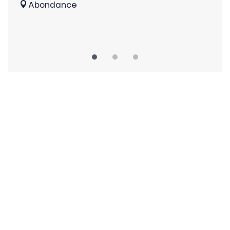
Ta
Abondance
A