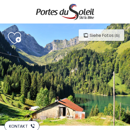
Aller
au
contenu
principal
Siehe Fotos (6)
KONTAKT