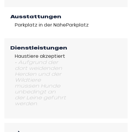
Ausstattungen
Parkplatz in der Nähe
Parkplatz
Dienstleistungen
Haustiere akzeptiert
• Aufgrund der
dort weidenden
Herden und der
Wildtiere
müssen Hunde
unbedingt an
der Leine geführt
werden.