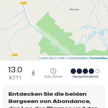
Leaflet
|
Esri
|
© IGN
|
© OpenStreetMap
|
TouristicMaps
13.0
km
5Uhr 30min
Herausfordernd
Entdecken Sie die beiden
Bergseen von Abondance,