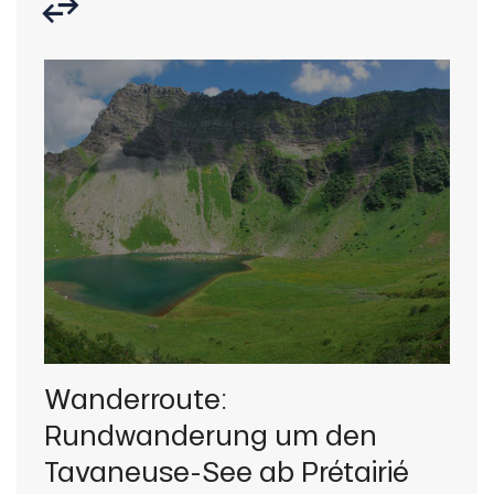
Wanderroute:
Wa
Rundwanderung um den
Rü
Tavaneuse-See ab Prétairié
Pl