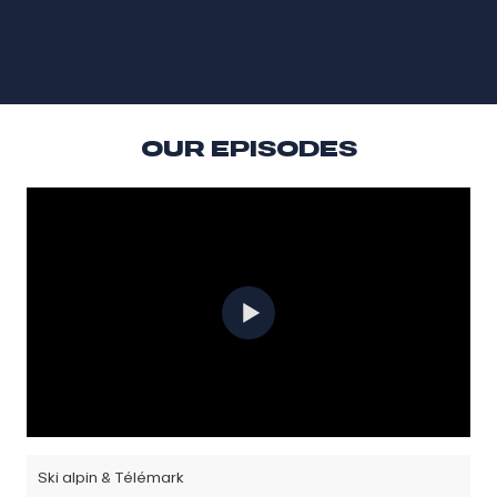
ein Telemark-Wunderkind mit einer Reihe von
Weltmeisterschaften auf seinem Namen.
Gemeinsam mit seinem Nachwuchssportler...
Mehr erfahren
OUR EPISODES
Ski alpin & Télémark