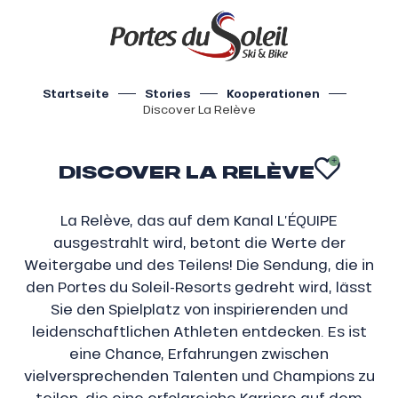
Aller
au
contenu
principal
Startseite
Stories
Kooperationen
Discover La Relève
DISCOVER LA RELÈVE
AJOU
La Relève, das auf dem Kanal L’ÉQUIPE
ausgestrahlt wird, betont die Werte der
Weitergabe und des Teilens! Die Sendung, die in
den Portes du Soleil-Resorts gedreht wird, lässt
Sie den Spielplatz von inspirierenden und
leidenschaftlichen Athleten entdecken. Es ist
eine Chance, Erfahrungen zwischen
vielversprechenden Talenten und Champions zu
teilen, die eine erfolgreiche Karriere auf dem