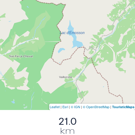
Leaflet
|
Esri
|
© IGN
|
© OpenStreetMap
|
TouristicMaps
21.0
km