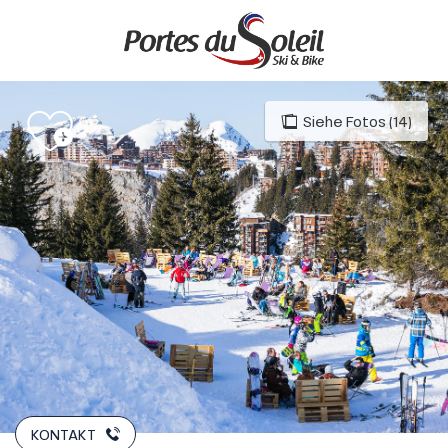
Aller
au
contenu
principal
Siehe Fotos (14)
KONTAKT