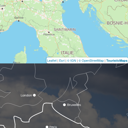
Leaflet
|
Esri
|
© IGN
|
© OpenStreetMap
|
TouristicMaps