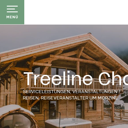
Aller
au
contenu
MENÜ
principal
Treeline Ch
SERVICELEISTUNGEN,
VERANSTALTUNGEN /
REISEN,
REISEVERANSTALTER
UM MORZINE