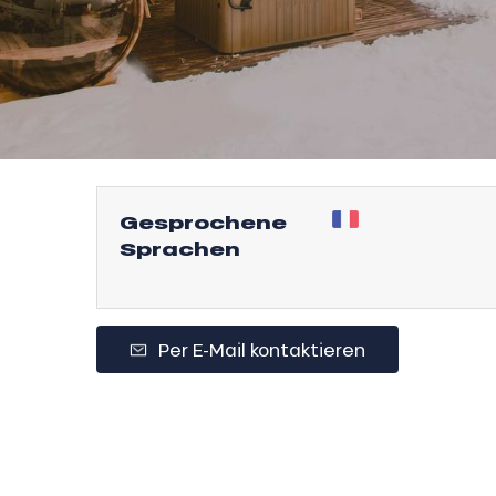
l
Gesprochene
Sprachen
Per E-Mail kontaktieren
sonpauschale
endliche
an
e,
,