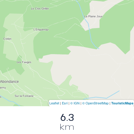
Leaflet
|
Esri
|
© IGN
|
© OpenStreetMap
|
TouristicMaps
6.3
km