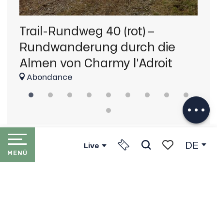
Trail-Rundweg 40 (rot) –
Tr
Rundwanderung durch die
Co
Beschreibung
Almen von Charmy l’Adroit
La
Herunterladen
Abondance
Service
Versorger
DE
Live
MENÜ
Suche
Voir les favori
STARTSEITE
LES PORTES DU SOLEIL