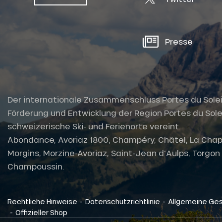
Presse
Der internationale Zusammenschluss Portes du Soleil i
Förderung und Entwicklung der Region Portes du Solei
schweizerische Ski- und Ferienorte vereint.
Abondance, Avoriaz 1800, Champéry, Châtel, La Chap
Morgins, Morzine-Avoriaz, Saint-Jean d'Aulps, Torgon u
Champoussin.
tes
-
-
Rechtliche Hinweise
Datenschutzrichtlinie
Allgemeine Ge
-
Offizieller Shop