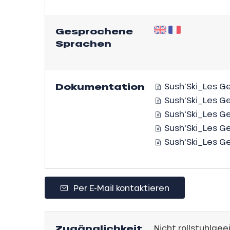
sonpauschale
Gesprochene
endliche
Sprachen
an
e,
gebot
,
Dokumentation
Sush'Ski_Les G
sonpauschale
Sush'Ski_Les G
Jahre
Sush'Ski_Les G
Sush'Ski_Les G
schale Glisse
Sush'Ski_Les G
e Monday
n
bu Pass
Per E-Mail kontaktieren
sh Sales
son
Zugänglichkeit
Nicht rollstuhlgee