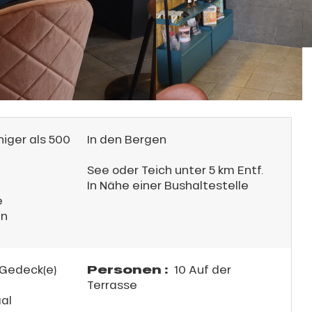
iger als 500
In den Bergen
See oder Teich unter 5 km Entf.
In Nähe einer Bushaltestelle
e
en
Personen :
Gedeck(e)
10 Auf der
Terrasse
al