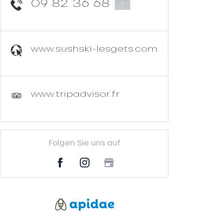
09 82 36 68
▒▒
www.sushski-lesgets.com
www.tripadvisor.fr
Folgen Sie uns auf