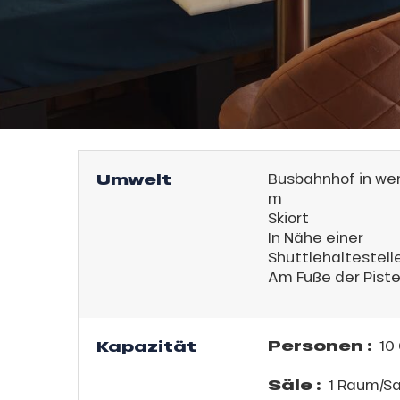
Umwelt
Busbahnhof in wen
m
l
Skiort
In Nähe einer
Shuttlehaltestell
Am Fuße der Pist
Personen :
Kapazität
10 
Säle :
1 Raum/Sa