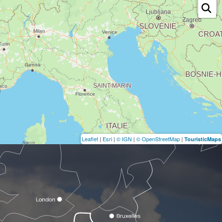
Leaflet
|
Esri
|
© IGN
|
© OpenStreetMap
|
TouristicMaps