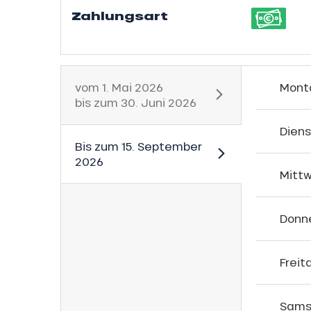
Zahlungsart
s
ns
vom
1. Mai 2026
Mont
bis zum
30. Juni 2026
Dien
Bis zum
15. September
2026
Mitt
Donn
Freit
Sams