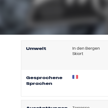
l
Umwelt
In den Bergen
Skiort
sonpauschale
an
endliche
Gesprochene
e,
Sprachen
,
gebot
sonpauschale
Jahre
Terrasse