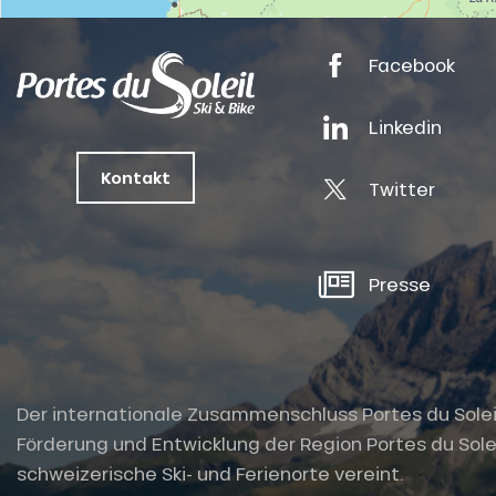
nSKI
Facebook
Linkedin
tes
Kontakt
Twitter
ts
oussin
Presse
Der internationale Zusammenschluss Portes du Soleil i
Förderung und Entwicklung der Region Portes du Solei
schweizerische Ski- und Ferienorte vereint.