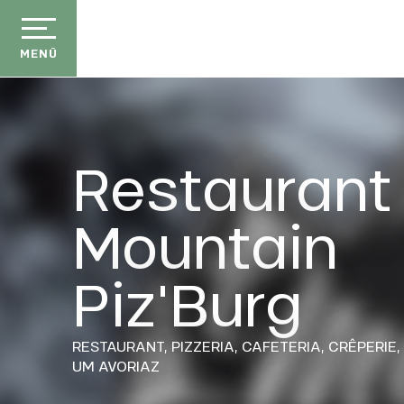
Aller
au
contenu
MENÜ
principal
Restaurant
Mountain
Piz'Burg
RESTAURANT,
PIZZERIA,
CAFETERIA,
CRÊPERIE,
UM AVORIAZ