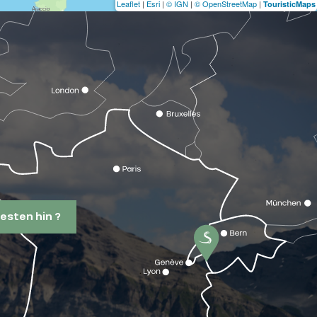
Leaflet
|
Esri
|
© IGN
|
© OpenStreetMap
|
TouristicMaps
esten hin ?