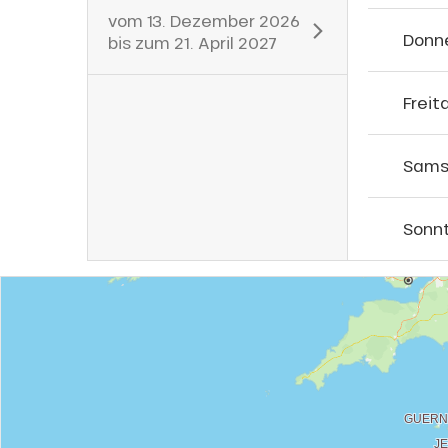
vom
13. Dezember 2026
Donn
bis zum
21. April 2027
Freit
s
ns
Sams
Sonn