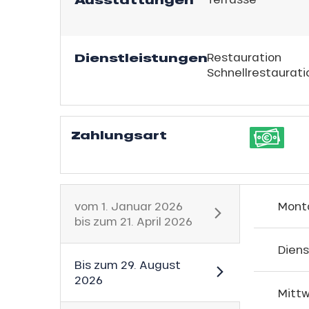
Ausstattungen
schale Glisse
e Monday
Dienstleistungen
Restauration
n
Schnellrestaurati
bu Pass
sh Sales
son
Zahlungsart
vom
1. Januar 2026
Mont
bis zum
21. April 2026
h
Dien
Bis zum
29. August
2026
Mitt