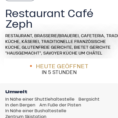
Restaurant Café
Zeph
RESTAURANT,
BRASSERIE/BRAUEREI,
CAFETERIA,
TRAD
KÜCHE,
KÄSEREI,
TRADITIONELLE FRANZÖSISCHE
KÜCHE,
GLUTENFREIE GERICHTE,
BIETET GERICHTE
"HAUSGEMACHT",
SAVOYER KÜCHE
UM CHÂTEL
HEUTE GEÖFFNET
IN 5 STUNDEN
Umwelt
In Nähe einer Shuttlehaltestelle
Bergsicht
In den Bergen
Am Fuße der Pisten
In Nähe einer Bushaltestelle
Zentrum Skistation