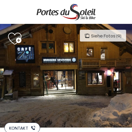
Aller
au
contenu
principal
Siehe Fotos (9)
KONTAKT