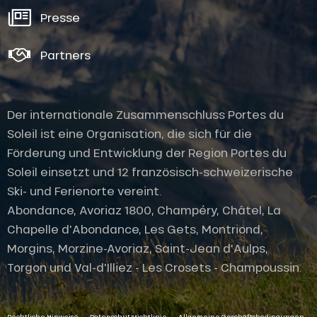
Presse
Partners
Der internationale Zusammenschluss Portes du
Soleil ist eine Organisation, die sich für die
Förderung und Entwicklung der Region Portes du
Soleil einsetzt und 12 französisch-schweizerische
Ski- und Ferienorte vereint.
Abondance, Avoriaz 1800, Champéry, Châtel, La
Chapelle d'Abondance, Les Gets, Montriond,
Morgins, Morzine-Avoriaz, Saint-Jean d'Aulps,
Torgon und Val-d'Illiez - Les Crosets - Champoussin.
-
-
Per E-Mail
Rechtliche Hinweise
Datenschutzrichtlinie
Allgemeine Geschäftsbedingungen