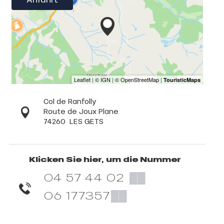
Col de Ranfolly
Route de Joux Plane
74260
LES GETS
Klicken Sie hier, um die Nummer
04 57 44 02
▒▒
06 177357
▒▒