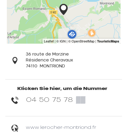
36 route de Morzine
Résidence Cheravaux
74110
MONTRIOND
Klicken Sie hier, um die Nummer
04 50 75 78
▒▒
www.lerocher-montriond.fr