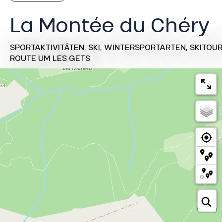
La Montée du Chéry
SPORTAKTIVITÄTEN,
SKI,
WINTERSPORTARTEN,
SKITOU
ROUTE
UM LES GETS