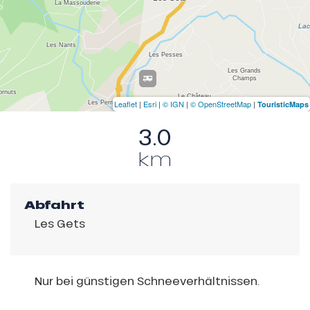
Leaflet
|
Esri
|
© IGN
|
© OpenStreetMap
|
TouristicMaps
3.0
km
Abfahrt
Les Gets
Nur bei günstigen Schneeverhältnissen.