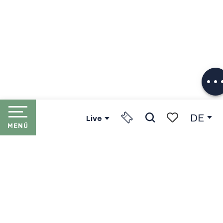
Herunterlade
DE
Live
MENÜ
Suche
Voir les favori
STARTSEITE
LES PORTES DU SOLEIL
DIE SKIORTE