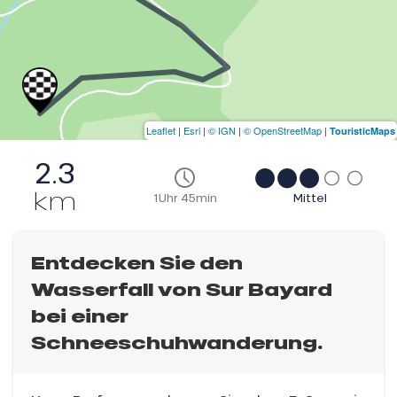
Leaflet
|
Esri
|
© IGN
|
© OpenStreetMap
|
TouristicMaps
2.3
km
1Uhr 45min
Mittel
Entdecken Sie den
Wasserfall von Sur Bayard
bei einer
Schneeschuhwanderung.