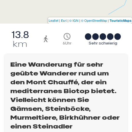
Leaflet
|
Esri
|
© IGN
|
© OpenStreetMap
|
TouristicMaps
13.8
km
6Uhr
Sehr schwierig
Eine Wanderung für sehr
geübte Wanderer rund um
den Mont Chauffé, der ein
mediterranes Biotop bietet.
Vielleicht können Sie
Gämsen, Steinböcke,
Murmeltiere, Birkhühner oder
einen Steinadler