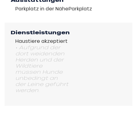
Ausstattungen
Parkplatz in der Nähe
Parkplatz
Dienstleistungen
Haustiere akzeptiert
• Aufgrund der
dort weidenden
Herden und der
Wildtiere
müssen Hunde
unbedingt an
der Leine geführt
werden.