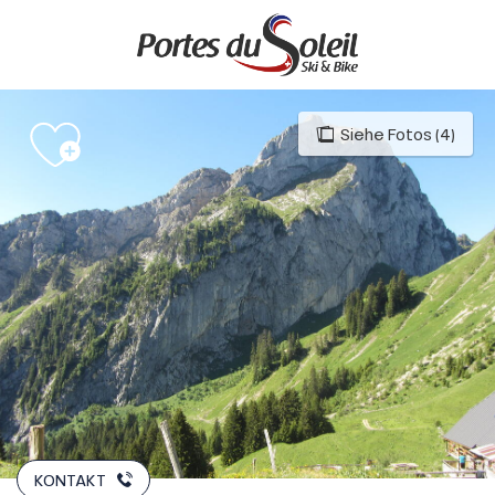
Aller
au
contenu
principal
Siehe Fotos (4)
KONTAKT