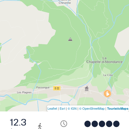
Leaflet
|
Esri
|
© IGN
|
© OpenStreetMap
|
TouristicMaps
12.3