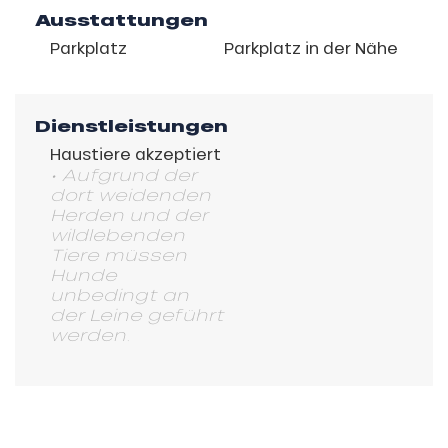
Ausstattungen
Parkplatz
Parkplatz in der Nähe
Dienstleistungen
Haustiere akzeptiert
• Aufgrund der
dort weidenden
Herden und der
wildlebenden
Tiere müssen
Hunde
unbedingt an
der Leine geführt
werden.