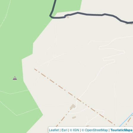
Leaflet
|
Esri
|
© IGN
|
© OpenStreetMap
|
TouristicMaps