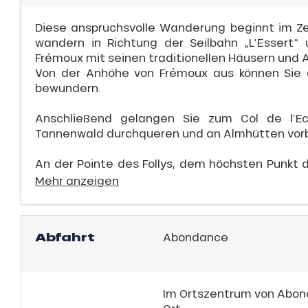
Diese anspruchsvolle Wanderung beginnt im Z
schale Glisse
wandern in Richtung der Seilbahn „L’Essert“
e Monday
n
Frémoux mit seinen traditionellen Häusern und 
Von der Anhöhe von Frémoux aus können Sie
bu Pass
bewundern.
sh Sales
Anschließend gelangen Sie zum Col de l’Ec
son
Tannenwald durchqueren und an Almhütten vo
An der Pointe des Follys, dem höchsten Punkt d
Mehr anzeigen
h
Abfahrt
Abondance
Im Ortszentrum von Abond