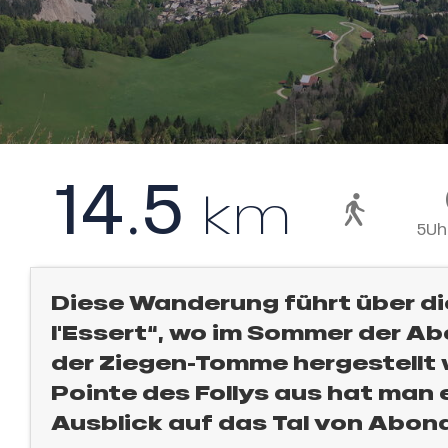
l
14.5
km
5Uh
sonpauschale
Diese Wanderung führt über di
an
endliche
e,
l'Essert“, wo im Sommer der 
der Ziegen-Tomme hergestellt 
,
gebot
Pointe des Follys aus hat man 
sonpauschale
Ausblick auf das Tal von Abon
Jahre