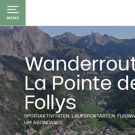
Aller
au
contenu
MENÜ
principal
Wanderrout
La Pointe d
Follys
SPORTAKTIVITÄTEN,
LAUFSPORTARTEN,
FUSSW
UM ABONDANCE