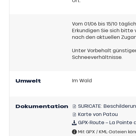
Ort.
Vom 01/06 bis 15/10 täglich
Erkundigen Sie sich bitte
nach den aktuellen Zuga
s
ns
Unter Vorbehalt günstige
Schneeverhältnisse.
Umwelt
Im Wald
Dokumentation
SURICATE: Beschilderun
Karte von Patou
GPX-Route – La Pointe 
Mit GPX / KML-Dateien kön