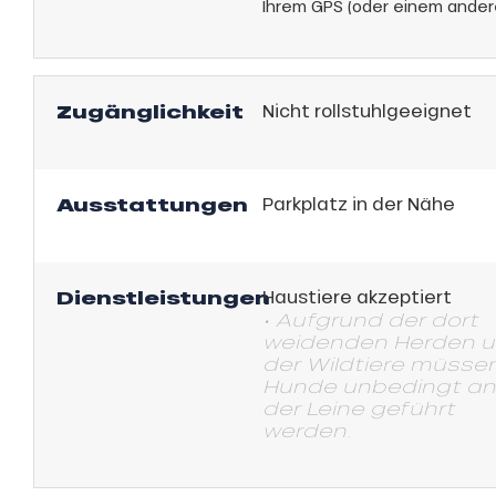
Ihrem GPS (oder einem ander
Zugänglichkeit
Nicht rollstuhlgeeignet
he
Ausstattungen
Parkplatz in der Nähe
Dienstleistungen
Haustiere akzeptiert
• Aufgrund der dort
weidenden Herden 
der Wildtiere müsse
Hunde unbedingt an
der Leine geführt
werden.