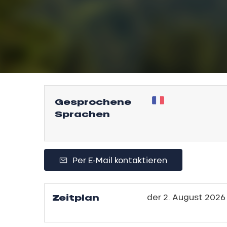
l
Gesprochene
Sprachen
sonpauschale
Per E-Mail kontaktieren
endliche
an
e,
Zeitplan
der
2. August 2026
,
gebot
sonpauschale