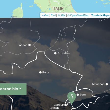
Leaflet
|
Esri
|
© IGN
|
© OpenStreetMap
|
TouristicMaps
esten hin ?