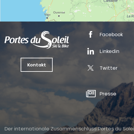
nSKI
Facebook
Linkedin
tes
Kontakt
Twitter
ts
oussin
Presse
Der internationale Zusammenschluss Portes du Soleil i