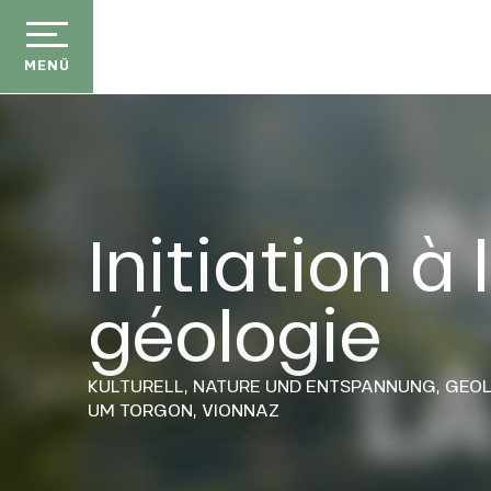
Aller
au
contenu
MENÜ
principal
Initiation à 
géologie
KULTURELL,
NATURE UND ENTSPANNUNG,
GEOL
UM TORGON, VIONNAZ