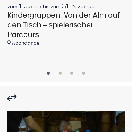
1.
31.
Januar
Dezember
vom
bis zum
v
Kindergruppen: Von der Alm auf
K
den Tisch – spielerischer
K
Parcours
Abondance