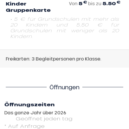
€
€
5
5.50
Kinder
Von
bis zu
Gruppenkarte
• 5 € für Grundschulen mit mehr als
20 Kindern und 5,50 € für
Grundschulen mit weniger als 20
Kindern.
Freikarten: 3 Begleitpersonen pro Klasse.
Öffnungen
Öffnungszeiten
Das ganze Jahr über 2026
Geöffnet
jeden tag
* Auf Anfrage