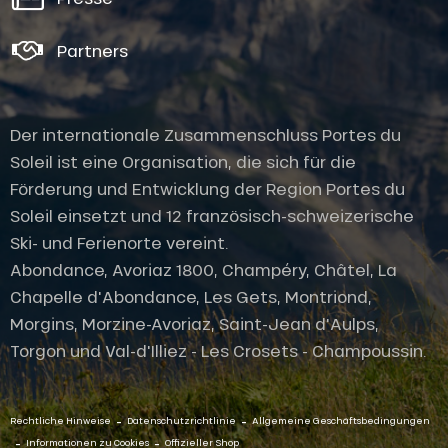
Partners
Der internationale Zusammenschluss Portes du
Soleil ist eine Organisation, die sich für die
Förderung und Entwicklung der Region Portes du
Soleil einsetzt und 12 französisch-schweizerische
Ski- und Ferienorte vereint.
Abondance, Avoriaz 1800, Champéry, Châtel, La
Chapelle d'Abondance, Les Gets, Montriond,
Morgins, Morzine-Avoriaz, Saint-Jean d'Aulps,
Torgon und Val-d'Illiez - Les Crosets - Champoussin.
-
-
Rechtliche Hinweise
Datenschutzrichtlinie
Allgemeine Geschäftsbedingungen
-
-
Informationen zu Cookies
Offizieller Shop