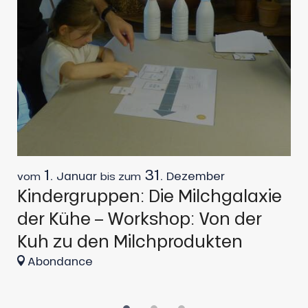
1.
31.
Januar
Dezember
vom
bis zum
v
Kindergruppen: Die Milchgalaxie
K
der Kühe – Workshop: Von der
h
Kuh zu den Milchprodukten
a
Abondance