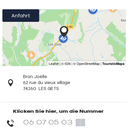
Anfahrt
Bron Joëlle
62 rue du vieux village
74260
LES GETS
Klicken Sie hier, um die Nummer
06 07 05 03
▒▒