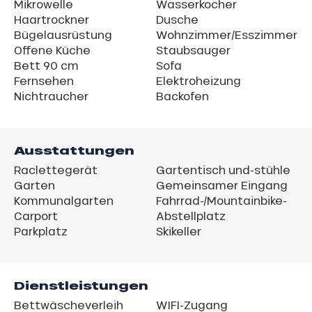
Mikrowelle
Wasserkocher
Haartrockner
Dusche
Bügelausrüstung
Wohnzimmer/Esszimmer
Offene Küche
Staubsauger
Bett 90 cm
Sofa
Fernsehen
Elektroheizung
Nichtraucher
Backofen
Ausstattungen
Raclettegerät
Gartentisch und-stühle
Garten
Gemeinsamer Eingang
Kommunalgarten
Fahrrad-/Mountainbike-
Carport
Abstellplatz
Parkplatz
Skikeller
Dienstleistungen
Bettwäscheverleih
WIFI-Zugang