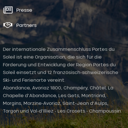
Presse
Partners
Der internationale Zusammenschluss Portes du
Soleil ist eine Organisation, die sich für die
Förderung und Entwicklung der Region Portes du
Soleil einsetzt und 12 französisch-schweizerische
Ski- und Ferienorte vereint.
Abondance, Avoriaz 1800, Champéry, Châtel, La
Chapelle d'Abondance, Les Gets, Montriond,
Morgins, Morzine-Avoriaz, Saint-Jean d'Aulps,
Torgon und Val-d'Illiez - Les Crosets - Champoussin.
Service
Öffnungen