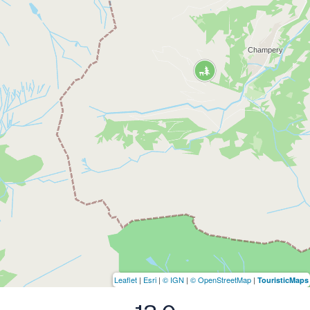
Leaflet
|
Esri
|
© IGN
|
© OpenStreetMap
|
TouristicMaps