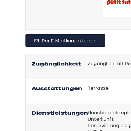
h
Per E-Mail kontaktieren
Zugänglichkeit
Zugänglich mit Roll
Ausstattungen
Terrasse
Dienstleistungen
Haustiere akzepti
s
ns
Unterkunft
Reservierung obli