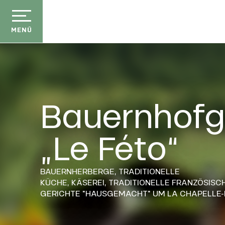
Aller
au
contenu
MENÜ
principal
Bauernhofg
„Le Féto“
BAUERNHERBERGE,
TRADITIONELLE
KÜCHE,
KÄSEREI,
TRADITIONELLE FRANZÖSISC
GERICHTE "HAUSGEMACHT"
UM LA CHAPELLE