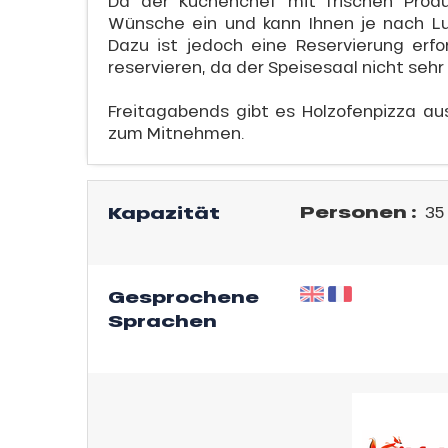
Da der Küchenchef mit frischen Produk
endliche
Wünsche ein und kann Ihnen je nach L
an
Dazu ist jedoch eine Reservierung erfor
e,
reservieren, da der Speisesaal nicht sehr 
gebot
,
Freitagabends gibt es Holzofenpizza au
sonpauschale
zum Mitnehmen.
Jahre
schale Glisse
Personen :
Kapazität
35
e Monday
n
bu Pass
Gesprochene
sh Sales
Sprachen
son