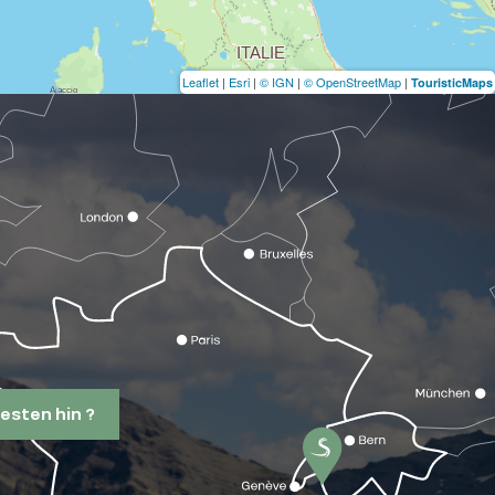
Leaflet
|
Esri
|
© IGN
|
© OpenStreetMap
|
TouristicMaps
esten hin ?