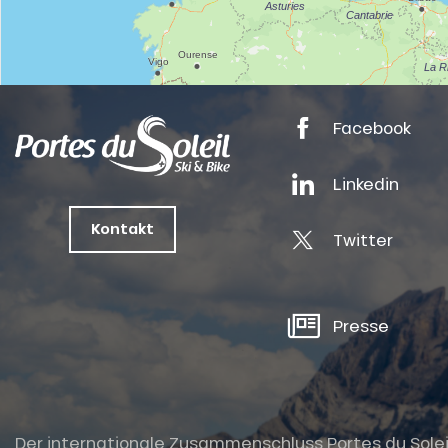
nSKI
tes
Facebook
ts
Linkedin
oussin
Kontakt
Twitter
Presse
Der internationale Zusammenschluss Portes du Soleil i