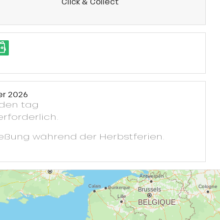
Click & Collect
er 2026
eden tag
erforderlich.
ießung während der Herbstferien.