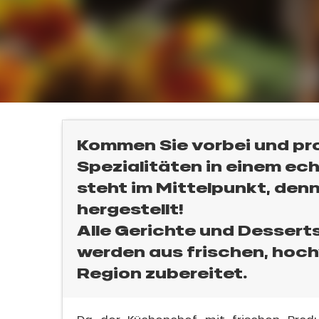
l
Kommen Sie vorbei und pro
Spezialitäten in einem ec
steht im Mittelpunkt, denn 
hergestellt!
Alle Gerichte und Desser
werden aus frischen, hoc
Region zubereitet.
sonpauschale