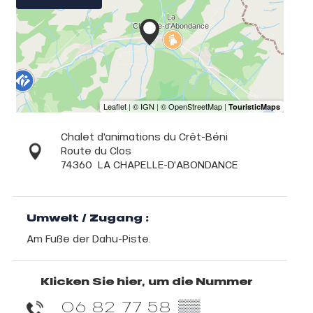
Chalet d'animations du Crêt-Béni
Route du Clos
74360
LA CHAPELLE-D'ABONDANCE
Umwelt / Zugang :
Am Fuße der Dahu-Piste.
Klicken Sie hier, um die Nummer
06 82 77 58
▒▒