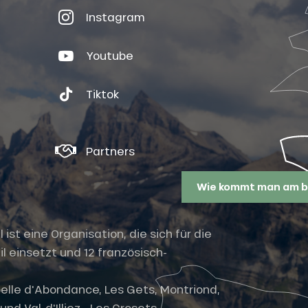
Instagram
Youtube
Tiktok
Partners
Wie kommt man am b
st eine Organisation, die sich für die
l einsetzt und 12 französisch-
elle d'Abondance, Les Gets, Montriond,
nd Val-d'Illiez - Les Crosets -