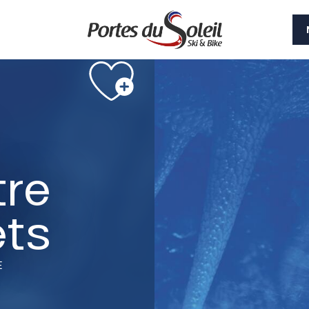
Siehe Fotos (6)
tre
ts
E