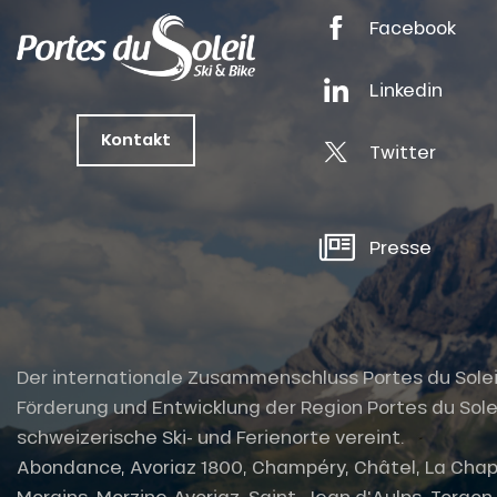
Facebook
tes
Linkedin
ts
oussin
Kontakt
Twitter
Presse
Der internationale Zusammenschluss Portes du Soleil i
Förderung und Entwicklung der Region Portes du Solei
schweizerische Ski- und Ferienorte vereint.
Abondance, Avoriaz 1800, Champéry, Châtel, La Chap
Morgins, Morzine-Avoriaz, Saint-Jean d'Aulps, Torgon u