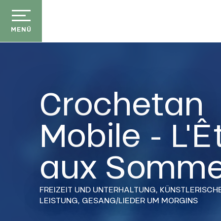
Aller
au
contenu
MENÜ
principal
Crochetan
Mobile - L'Ê
aux Somme
FREIZEIT UND UNTERHALTUNG,
KÜNSTLERISCH
LEISTUNG,
GESANG/LIEDER
UM MORGINS