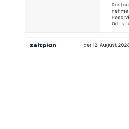
h
Restaur
nehme
Reserv
Ort ist
Zeitplan
der
12. August 202
s
ns