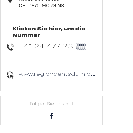
CH - 1875
MORGINS
Klicken Sie hier, um die
Nummer
+41 24 477 23
▒▒
www.regiondentsdumidi.ch
Folgen Sie uns auf