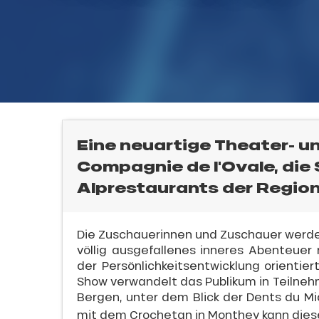
l
Eine neuartige Theater- u
Compagnie de l'Ovale, die
Alprestaurants der Region
Die Zuschauerinnen und Zuschauer werden 
völlig ausgefallenes inneres Abenteue
der Persönlichkeitsentwicklung orientier
Show verwandelt das Publikum in Teilnehm
sonpauschale
Bergen, unter dem Blick der Dents du Mi
endliche
mit dem Crochetan in Monthey kann dies
an