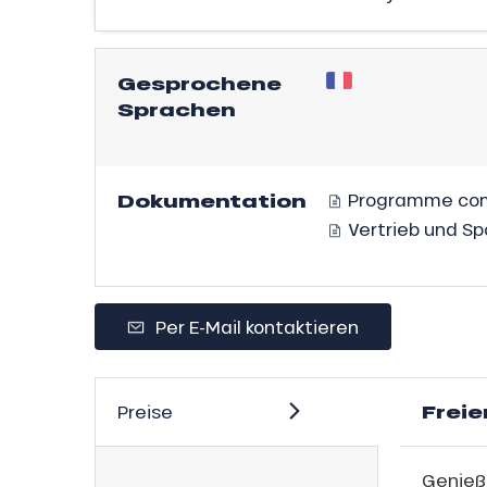
e,
gebot
,
Gesprochene
sonpauschale
Sprachen
Jahre
schale Glisse
Dokumentation
Programme com
e Monday
Vertrieb und Sp
n
bu Pass
sh Sales
son
Per E-Mail kontaktieren
Freie
Preise
Genieße