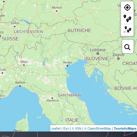
Leaflet
|
Esri
|
© IGN
|
© OpenStreetMap
|
TouristicMaps