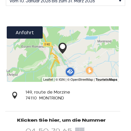
Anfahrt
149, route de Morzine
74110
MONTRIOND
Klicken Sie hier, um die Nummer
04 50 79 65
▒▒