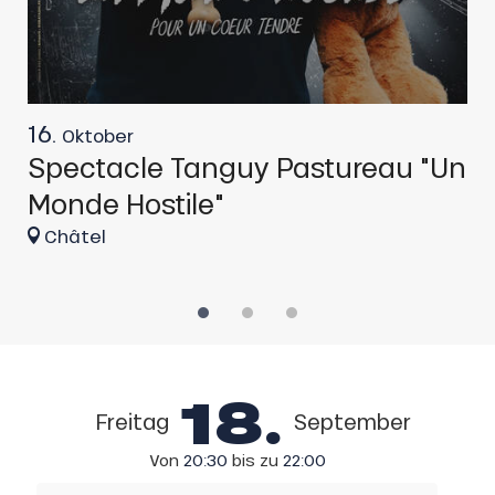
16.
2
Oktober
Spectacle Tanguy Pastureau "Un
C
Monde Hostile"
d
Châtel
18.
Freitag
September
Von
20:30
bis zu
22:00