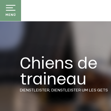
Aller
au
contenu
MENÜ
principal
Chiens de
traineau
DIENSTLEISTER,
DIENSTLEISTER
UM LES GETS