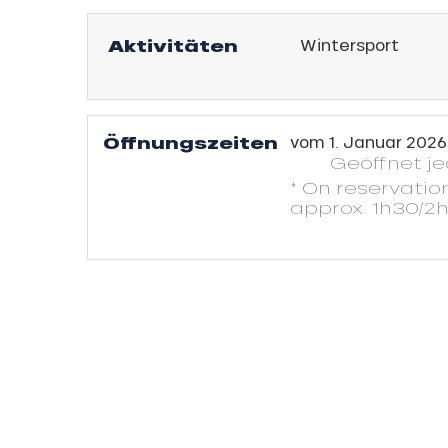
sonpauschale
Jahre
Aktivitäten
Wintersport
schale Glisse
e Monday
Öffnungszeiten
vom
1. Januar 2026
n
Geöffnet
j
bu Pass
* On reservation
approx. 1h30/2
sh Sales
son
h