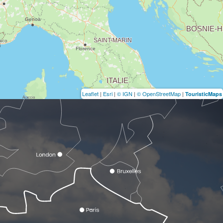
Leaflet
|
Esri
|
© IGN
|
© OpenStreetMap
|
TouristicMaps