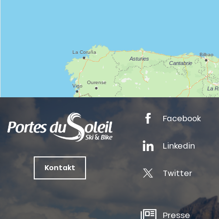
nSKI
Facebook
tes
Linkedin
ts
Kontakt
Twitter
oussin
Presse