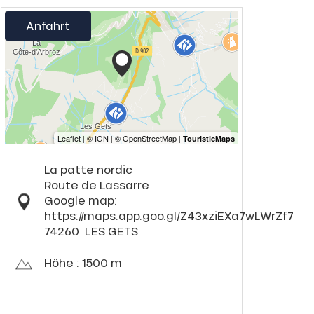
Anfahrt
La patte nordic
Route de Lassarre
Google map:
https://maps.app.goo.gl/Z43xziEXa7wLWrZf7
74260
LES GETS
Höhe : 1500 m