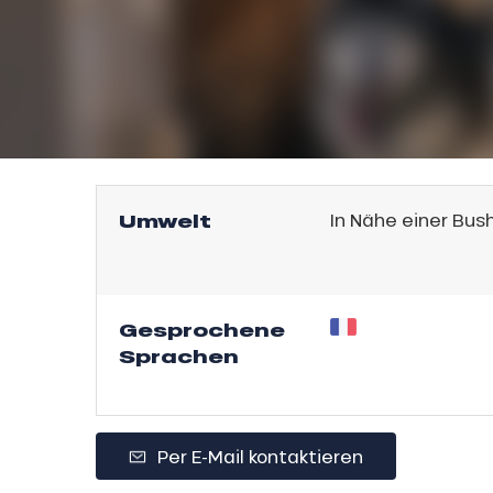
l
Umwelt
In Nähe einer Bus
Gesprochene
Sprachen
sonpauschale
endliche
an
e,
Per E-Mail kontaktieren
,
gebot