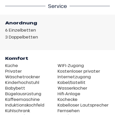
Service
Anordnung
6
Einzelbetten
3
Doppelbetten
Komfort
Küche
WIFI-Zugang
Privater
Kostenloser privater
Wäschetrockner
Internetzugang
Kinderhochstuhl
Kabel/Satellit
Babybett
Wasserkocher
Bügelausrüstung
Hifi-Anlage
Kaffeemaschine
Kochecke
Induktionskochfeld
Kabelloser Lautsprecher
Kühlschrank
Fernsehen