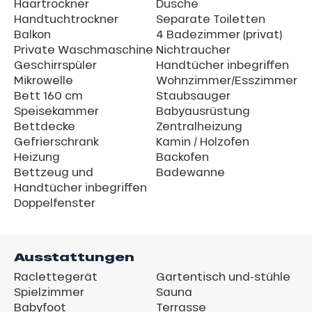
Haartrockner
Dusche
Handtuchtrockner
Separate Toiletten
Balkon
4 Badezimmer (privat)
Private Waschmaschine
Nichtraucher
Geschirrspüler
Handtücher inbegriffen
Mikrowelle
Wohnzimmer/Esszimmer
Bett 160 cm
Staubsauger
Speisekammer
Babyausrüstung
Bettdecke
Zentralheizung
Gefrierschrank
Kamin / Holzofen
Heizung
Backofen
Bettzeug und
Badewanne
Handtücher inbegriffen
Doppelfenster
Ausstattungen
Raclettegerät
Gartentisch und-stühle
Spielzimmer
Sauna
Babyfoot
Terrasse