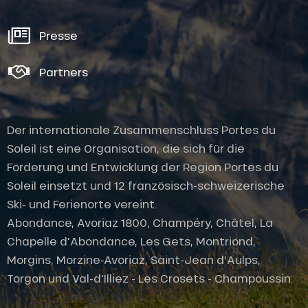
Presse
Partners
Der internationale Zusammenschluss Portes du
Soleil ist eine Organisation, die sich für die
Förderung und Entwicklung der Region Portes du
Soleil einsetzt und 12 französisch-schweizerische
Ski- und Ferienorte vereint.
Abondance, Avoriaz 1800, Champéry, Châtel, La
Chapelle d'Abondance, Les Gets, Montriond,
Morgins, Morzine-Avoriaz, Saint-Jean d'Aulps,
Torgon und Val-d'Illiez - Les Crosets - Champoussin.
Service
Öffnungen