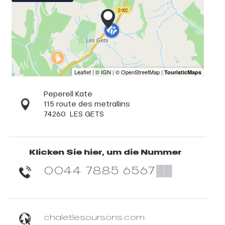
Peperell Kate
115 route des metrallins
74260
LES GETS
Klicken Sie hier, um die Nummer
0044 7885 6567
▒▒
chaletlesoursons.com