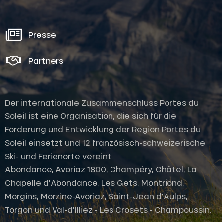
Presse
Partners
Der internationale Zusammenschluss Portes du
Soleil ist eine Organisation, die sich für die
Förderung und Entwicklung der Region Portes du
Soleil einsetzt und 12 französisch-schweizerische
Ski- und Ferienorte vereint.
Abondance, Avoriaz 1800, Champéry, Châtel, La
Chapelle d'Abondance, Les Gets, Montriond,
Morgins, Morzine-Avoriaz, Saint-Jean d'Aulps,
Torgon und Val-d'Illiez - Les Crosets - Champoussin.
Service