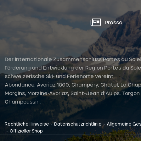
Presse
Der internationale Zusammenschluss Portes du Soleil i
Förderung und Entwicklung der Region Portes du Solei
schweizerische Ski- und Ferienorte vereint.
Abondance, Avoriaz 1800, Champéry, Châtel, La Chap
Morgins, Morzine-Avoriaz, Saint-Jean d'Aulps, Torgon u
Champoussin.
tes
-
-
Rechtliche Hinweise
Datenschutzrichtlinie
Allgemeine Ge
-
Offizieller Shop