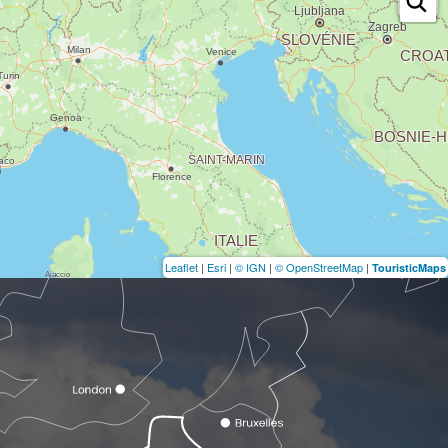
Leaflet
|
Esri
|
© IGN
|
© OpenStreetMap
|
TouristicMaps