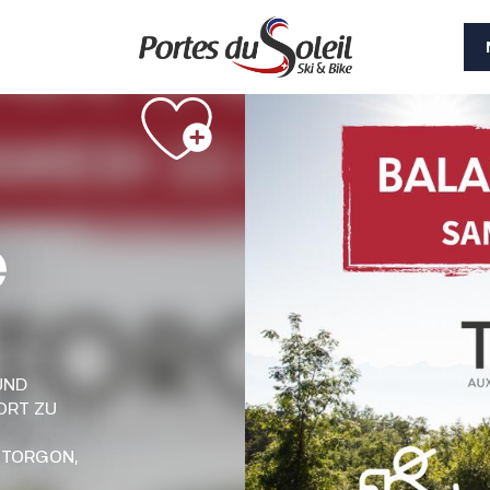
Siehe Fotos (9)
e
UND
ORT ZU
 TORGON,