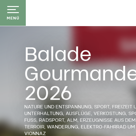
Aller
au
contenu
MENÜ
principal
Balade
Gourmand
2026
NATURE UND ENTSPANNUNG,
SPORT,
FREIZEIT 
UNTERHALTUNG,
AUSFLÜGE,
VERKOSTUNG,
SP
FUSS,
RADSPORT,
ALM,
ERZEUGNISSE AUS DEM
TERROIR,
WANDERUNG,
ELEKTRO-FAHRRAD
UM
VIONNAZ