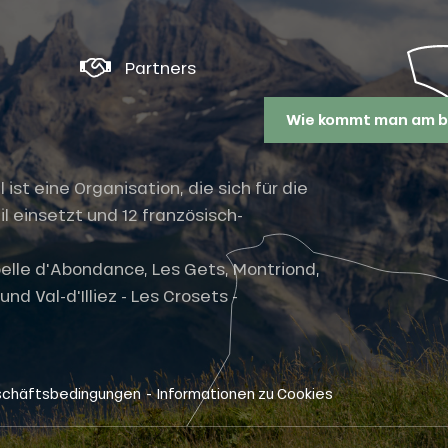
Partners
Wie kommt man am b
st eine Organisation, die sich für die
l einsetzt und 12 französisch-
elle d'Abondance, Les Gets, Montriond,
nd Val-d'Illiez - Les Crosets -
-
schäftsbedingungen
Informationen zu Cookies