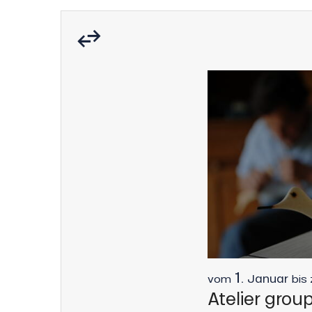
s
ns
1.
Januar
vom
bis
Atelier grou