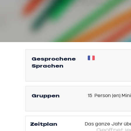
Gesprochene
Sprachen
l
Gruppen
15 Person (en) Mini
Zeitplan
Das ganze Jahr üb
Geöffnet
j