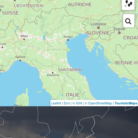
Leaflet
|
Esri
|
© IGN
|
© OpenStreetMap
|
TouristicMaps