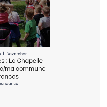
1.
Dezember
m
es : La Chapelle
e/ma commune,
érences
Abondance