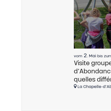
h
2.
Mai
vom
bis zu
Visite group
d'Abondanc
quelles diff
La Chapelle-d'