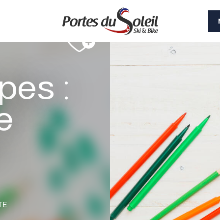
pes :
e
TE