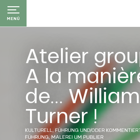
Aller
au
contenu
MENÜ
principal
Atelier grou
A la manièr
de... William
Turner !
KULTURELL,
FÜHRUNG UND/ODER KOMMENTIER
FÜHRUNG,
MALEREI
UM PUBLIER