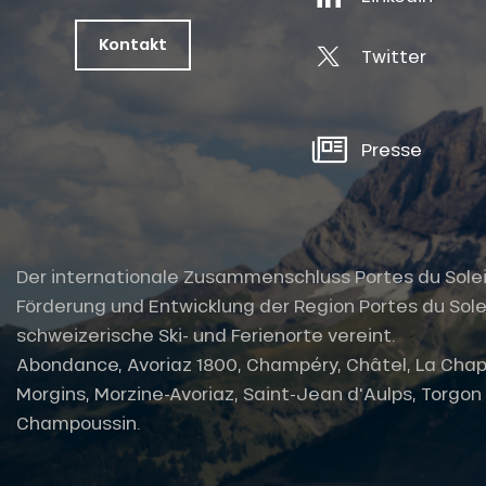
Kontakt
Twitter
Presse
Der internationale Zusammenschluss Portes du Soleil i
Förderung und Entwicklung der Region Portes du Solei
schweizerische Ski- und Ferienorte vereint.
Abondance, Avoriaz 1800, Champéry, Châtel, La Chap
Morgins, Morzine-Avoriaz, Saint-Jean d'Aulps, Torgon u
Champoussin.
tes