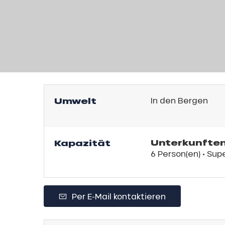
l
Umwelt
In den Bergen
Unterkunften
Kapazität
6 Person(en)
• Supe
sonpauschale
endliche
an
e,
Per E-Mail kontaktieren
,
gebot