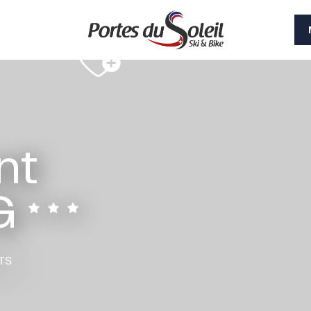
nt
G
TS