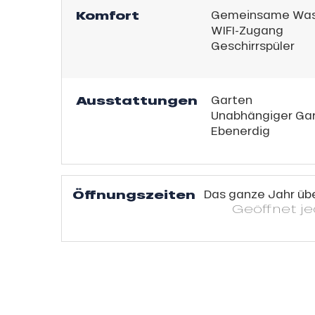
sonpauschale
Komfort
Gemeinsame Was
Jahre
WIFI-Zugang
Geschirrspüler
schale Glisse
e Monday
n
Ausstattungen
Garten
bu Pass
Unabhängiger Ga
Ebenerdig
sh Sales
son
Öffnungszeiten
Das ganze Jahr üb
Geöffnet
j
h