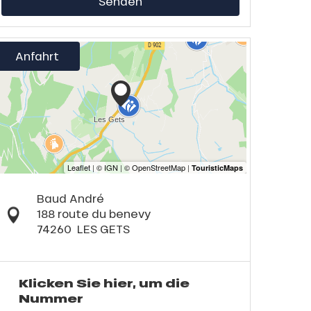
Senden
Anfahrt
Baud André
188 route du benevy
74260
LES GETS
Klicken Sie hier, um die
Nummer