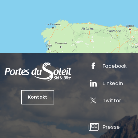
nSKI
Facebook
tes
Linkedin
ts
Kontakt
Twitter
oussin
Presse