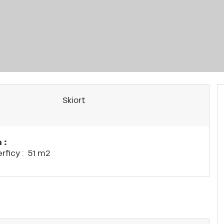
Skiort
 :
rficy :
51 m
2