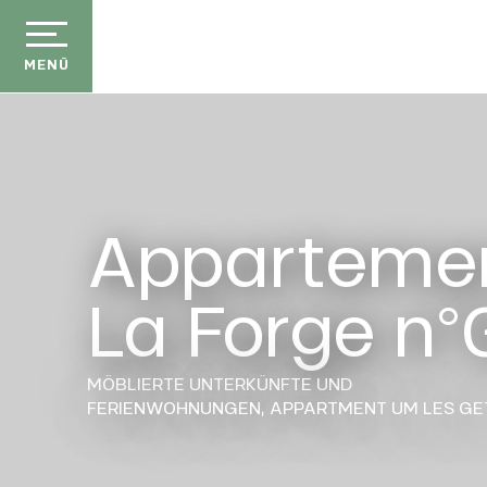
Aller
au
contenu
MENÜ
principal
Apparteme
La Forge n°
MÖBLIERTE UNTERKÜNFTE UND
FERIENWOHNUNGEN,
APPARTMENT
UM LES GE