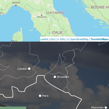
Leaflet
|
Esri
|
© IGN
|
© OpenStreetMap
|
TouristicMaps