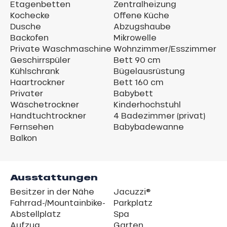
Etagenbetten
Zentralheizung
Kochecke
Offene Küche
Dusche
Abzugshaube
Backofen
Mikrowelle
Private Waschmaschine
Wohnzimmer/Esszimmer
Geschirrspüler
Bett 90 cm
Kühlschrank
Bügelausrüstung
Haartrockner
Bett 160 cm
Privater
Babybett
Wäschetrockner
Kinderhochstuhl
Handtuchtrockner
4 Badezimmer (privat)
Fernsehen
Babybadewanne
Balkon
Ausstattungen
Besitzer in der Nähe
Jacuzzi®
Fahrrad-/Mountainbike-
Parkplatz
Abstellplatz
Spa
Aufzug
Garten