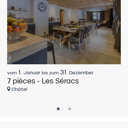
1.
31.
Januar
Dezember
vom
bis zum
v
7 pièces - Les Séracs
9
Châtel