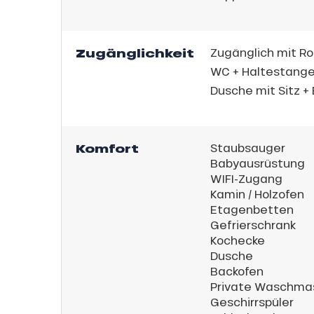
Jahre
,
schale Glisse
Zugänglichkeit
Zugänglich mit Rol
e Monday
WC + Haltestang
Dusche mit Sitz 
bu Pass
n
sh Sales
son
Komfort
Staubsauger
Babyausrüstung
WIFI-Zugang
Kamin / Holzofen
Etagenbetten
Gefrierschrank
Kochecke
Dusche
Backofen
Private Waschma
h
Geschirrspüler