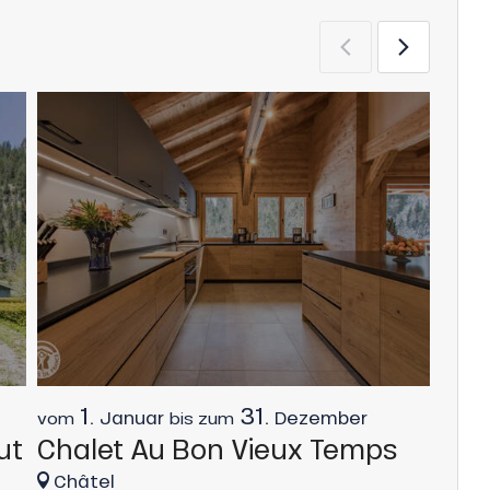
1.
31.
Januar
Dezember
vom
bis zum
vom
ut
Chalet Au Bon Vieux Temps
Cha
Châtel
Châ