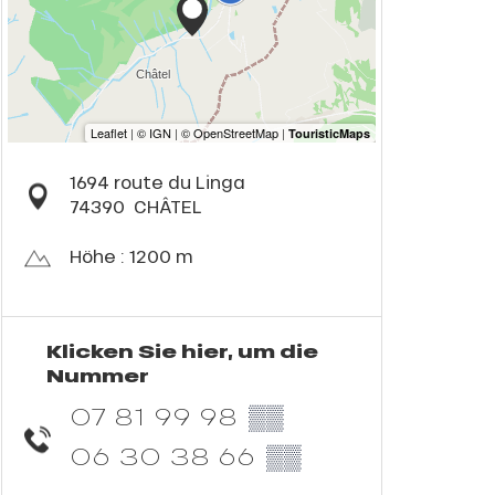
1694 route du Linga
74390
CHÂTEL
Höhe : 1200 m
Klicken Sie hier, um die
Nummer
07 81 99 98
▒▒
06 30 38 66
▒▒