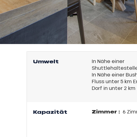
Umwelt
In Nähe einer
Shuttlehaltestell
In Nähe einer Bus
Fluss unter 5 km E
Dorf in unter 2 km
Zimmer :
Kapazität
6 Zim
l