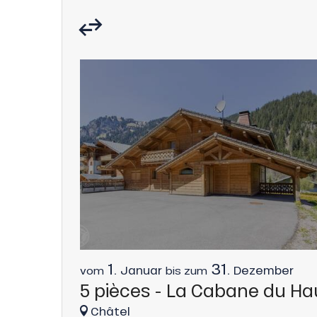
1.
31.
Januar
Dezember
vom
bis zum
5 pièces - La Cabane du Ha
nSKI
Châtel