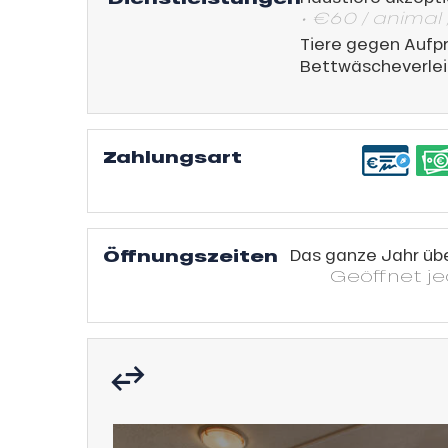
• €60 / animal 
s
ns
Tiere gegen Aufpr
Bettwäscheverlei
Zahlungsart
Öffnungszeiten
Das ganze Jahr üb
Geöffnet
j