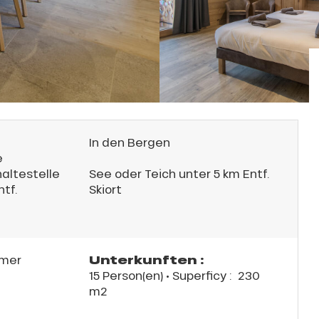
In den Bergen
e
haltestelle
See oder Teich unter 5 km Entf.
ntf.
Skiort
Unterkunften :
mer
15 Person(en)
• Superficy :
230
m
2