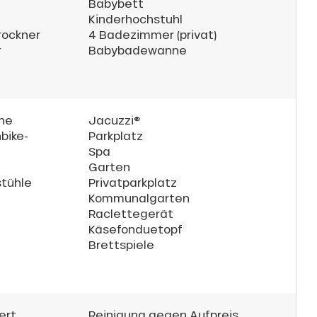
Babybett
Kinderhochstuhl
rockner
4 Badezimmer (privat)
r
Babybadewanne
ähe
Jacuzzi®
bike-
Parkplatz
Spa
Garten
stühle
Privatparkplatz
Kommunalgarten
Raclettegerät
Käsefonduetopf
Brettspiele
ert
Reinigung gegen Aufpreis