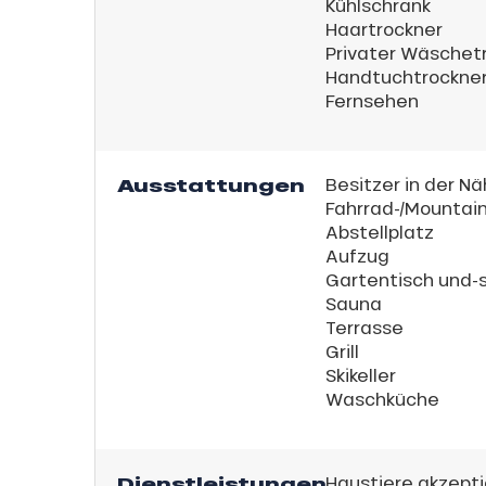
Kühlschrank
Haartrockner
Privater Wäschet
Handtuchtrockne
Fernsehen
Ausstattungen
Besitzer in der N
Fahrrad-/Mountain
Abstellplatz
Aufzug
Gartentisch und-
Sauna
Terrasse
Grill
Skikeller
Waschküche
Dienstleistungen
Haustiere akzepti