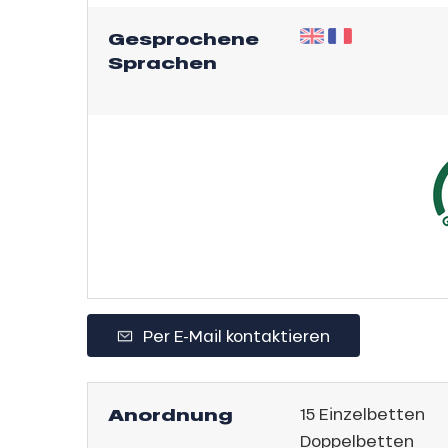
Gesprochene
Sprachen
sonpauschale
endliche
Per E-Mail kontaktieren
an
gebot
Anordnung
15
Einzelbetten
e,
sonpauschale
Doppelbetten