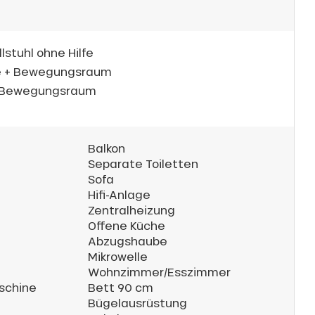
lstuhl ohne Hilfe
e + Bewegungsraum
+ Bewegungsraum
Balkon
Separate Toiletten
Sofa
Hifi-Anlage
Zentralheizung
Offene Küche
Abzugshaube
Mikrowelle
Wohnzimmer/Esszimmer
schine
Bett 90 cm
Bügelausrüstung