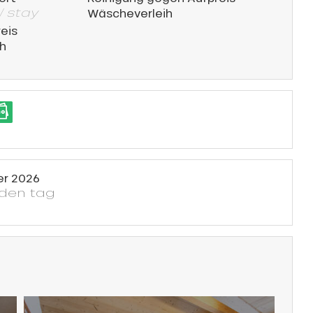
/ stay
Wäscheverleih
eis
h
er 2026
eden tag