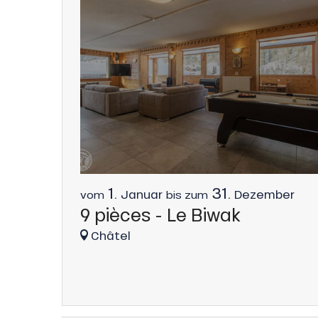
1.
31.
Januar
Dezember
vom
bis zum
9 pièces - Le Biwak
he
Châtel