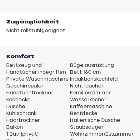
Zugänglichkeit
Nicht rollstuhlgeeignet
Komfort
Bettzeug und
Bügelausrüstung
Handtücher inbegriffen
Bett 160 cm
Private Waschmaschine
Induktionskochfeld
Geschirrspüler
Nichtraucher
Handtuchtrockner
Familienzimmer
Kochecke
Wasserkocher
Dusche
Kaffeemaschine
Kühlschrank
Bettdecke
Haartrockner
Italienische Dusche
Balkon
Staubsauger
1 Bad (privat)
Wohnzimmer/Esszimmer