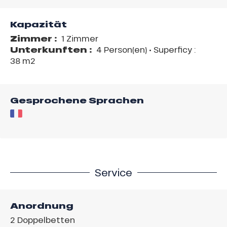
Kapazität
Zimmer :
1 Zimmer
Unterkunften :
4 Person(en)
• Superficy :
38 m
2
Gesprochene Sprachen
Service
Anordnung
2
Doppelbetten