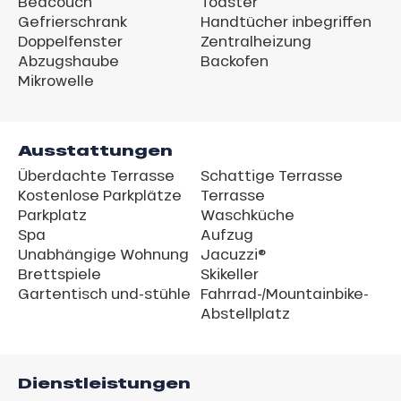
Bedcouch
Toaster
Gefrierschrank
Handtücher inbegriffen
Doppelfenster
Zentralheizung
Abzugshaube
Backofen
Mikrowelle
Ausstattungen
Überdachte Terrasse
Schattige Terrasse
Kostenlose Parkplätze
Terrasse
Parkplatz
Waschküche
Spa
Aufzug
Unabhängige Wohnung
Jacuzzi®
Brettspiele
Skikeller
Gartentisch und-stühle
Fahrrad-/Mountainbike-
Abstellplatz
Dienstleistungen