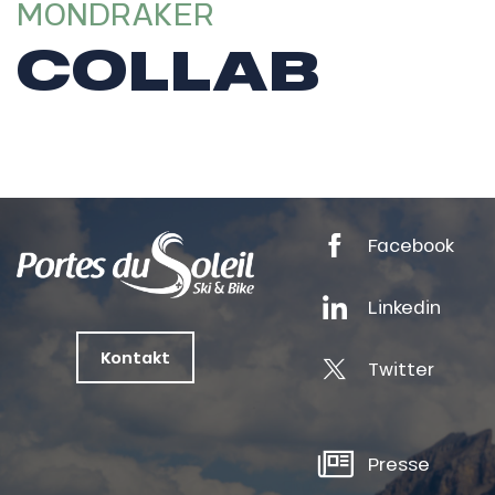
nSKI
MONDRAKER
COLLAB
tes
ts
oussin
Facebook
Linkedin
Kontakt
Twitter
Presse