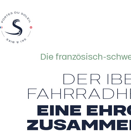
Die französisch-schw
DER IB
FAHRRADH
EINE EHR
ZUSAMME
he