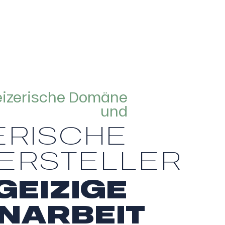
eizerische Domäne
und
ERISCHE
ERSTELLER
GEIZIGE
NARBEIT