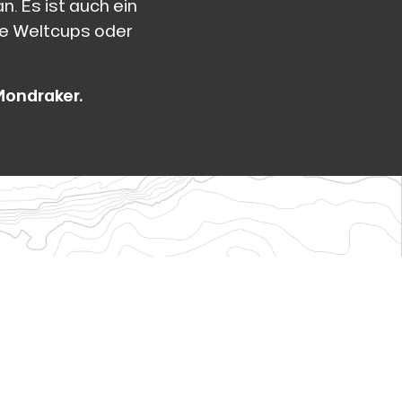
n. Es ist auch ein
ie Weltcups oder
Mondraker.