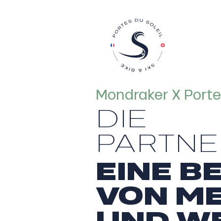
Mondraker X Portes
DIE
PARTN
EINE 
VON M
UND W