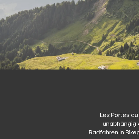
l
Les Portes du 
unabhängig vo
Radfahren in Bike