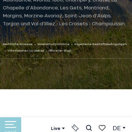
Chapelle d'Abondance, Les Gets, Montriond,
Morgins, Morzine-Avoriaz, Saint-Jean d'Aulps,
Torgon und Val-d'Illiez - Les Crosets - Champoussin.
-
-
Rechtliche Hinweise
Datenschutzrichtlinie
Allgemeine Geschäftsbedingungen
-
-
Informationen zu Cookies
Offizieller Shop
DE
Live