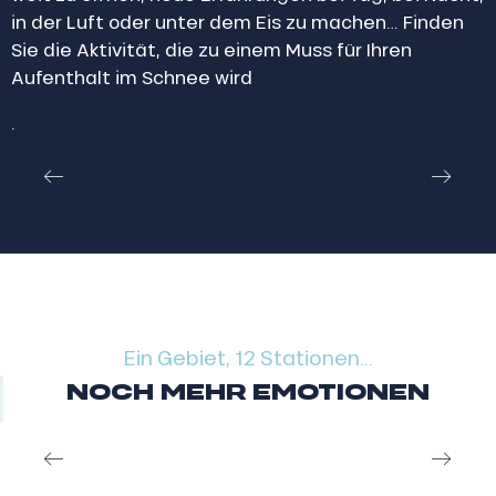
in der Luft oder unter dem Eis zu machen… Finden
Sie die Aktivität, die zu einem Muss für Ihren
Mountain Kart in Saint Jean d’Aupls
Aufenthalt im Schnee wird
Vereistes Dreiradfahren by nightAlarm für
.
Boliden!Moutain Kart 3,2,1…los geht’s zu einer
verrückten Abfahrt mit dem Mountain Kart durch das
Gebiet des Roc...
Mehr erfahren
Ein Gebiet, 12 Stationen...
NOCH MEHR EMOTIONEN
Après-Ski in den Portes du Soleil