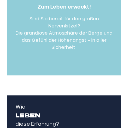
Zum Leben erweckt!
Sind Sie bereit für den großen
Nervenkitzel?
Die grandiose Atmosphäre der Berge und
das Gefühl der Höhenangst – in aller
Sicherheit!
.
Wie
LEBEN
diese Erfahrung?