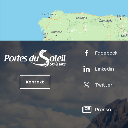
nSKI
Facebook
tes
Linkedin
Kontakt
ts
Twitter
oussin
Presse