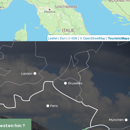
Leaflet
|
Esri
|
© IGN
|
© OpenStreetMap
|
TouristicMaps
esten hin ?