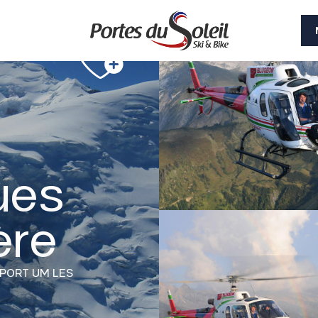
ues
ère
PORT
UM LES