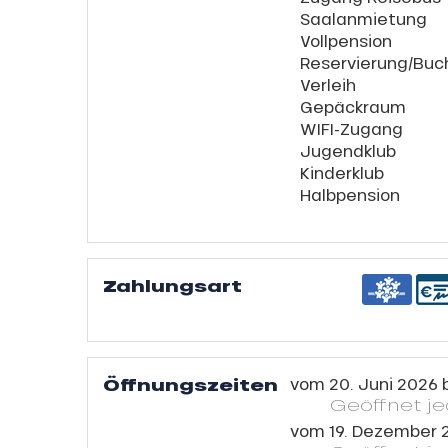
Saalanmietung
s
ns
Vollpension
Reservierung/Buc
Verleih
Gepäckraum
WIFI-Zugang
Jugendklub
Kinderklub
Halbpension
Zahlungsart
Öffnungszeiten
vom
20. Juni 2026
Geöffnet
j
vom
19. Dezember 