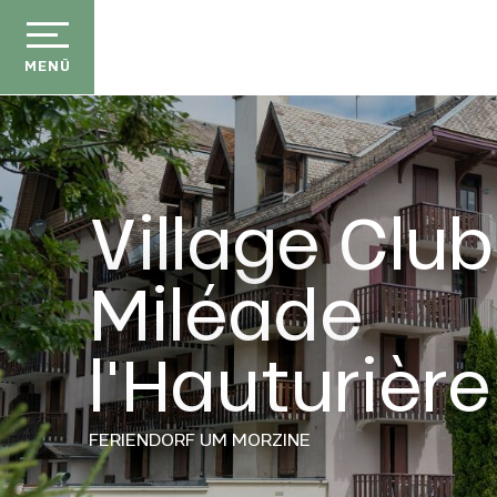
Aller
au
contenu
MENÜ
principal
Village Club
Miléade
l'Hauturière
FERIENDORF
UM MORZINE