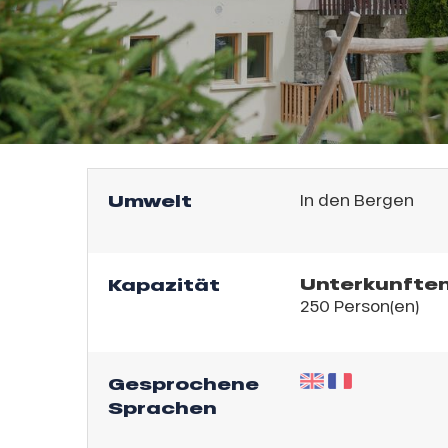
Umwelt
In den Bergen
l
Unterkunften
Kapazität
250 Person(en)
Gesprochene
Sprachen