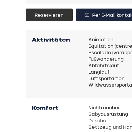
sonpauschale
Reservieren
Per E-Mail konta
endliche
an
e,
Aktivitäten
Animation
gebot
,
Equitation (centre
sonpauschale
Escalade (varappe
Jahre
Fußwanderung
Abfahrtslauf
Langlauf
schale Glisse
Luftsportarten
e Monday
Wildwassersporta
n
bu Pass
sh Sales
Komfort
Nichtraucher
son
Babyausrüstung
Dusche
Bettzeug und Ha