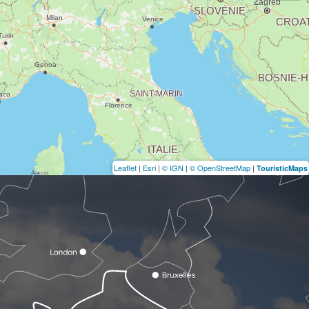
Leaflet
|
Esri
|
© IGN
|
© OpenStreetMap
|
TouristicMaps