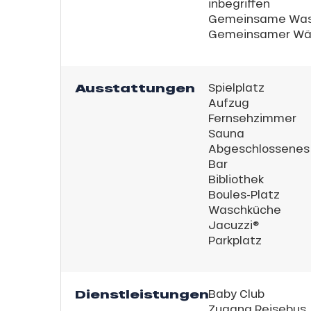
inbegriffen
Gemeinsame Was
Gemeinsamer Wä
h
Ausstattungen
Spielplatz
Aufzug
Fernsehzimmer
Sauna
Abgeschlossenes
Bar
Bibliothek
Boules-Platz
Waschküche
Jacuzzi®
Parkplatz
Dienstleistungen
Baby Club
Zugang Reisebus