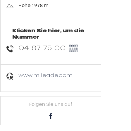
Höhe : 978 m
Klicken Sie hier, um die
Nummer
04 87 75 00
▒▒
www.mileade.com
Folgen Sie uns auf