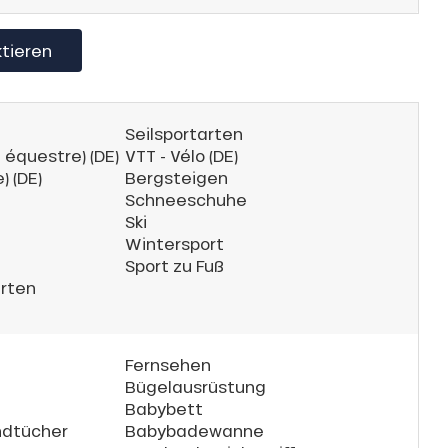
ktieren
Seilsportarten
 équestre) (DE)
VTT - Vélo (DE)
) (DE)
Bergsteigen
Schneeschuhe
Ski
Wintersport
Sport zu Fuß
rten
Fernsehen
Bügelausrüstung
Babybett
ndtücher
Babybadewanne