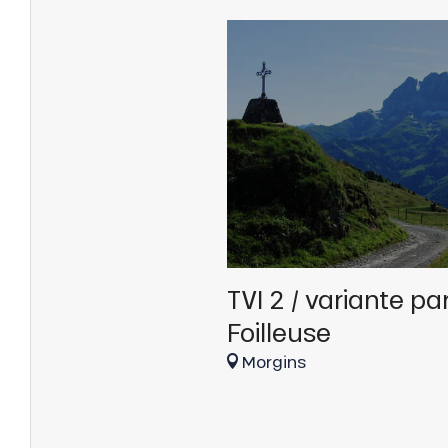
s
ns
TVI 2 / variante par
Foilleuse
Morgins