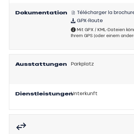
Jahre
Dokumentation
Télécharger la brochure
schale Glisse
GPX-Route
Mit GPX / KML-Dateien kön
e Monday
n
Ihrem GPS (oder einem ander
bu Pass
sh Sales
son
Ausstattungen
Parkplatz
Dienstleistungen
Unterkunft
h