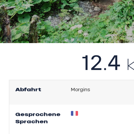
l
12.4
Abfahrt
Morgins
sonpauschale
endliche
an
e,
Gesprochene
,
Sprachen
gebot
sonpauschale