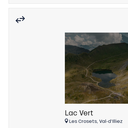
he
Lac Vert
Les Crosets, Val-d'Illiez